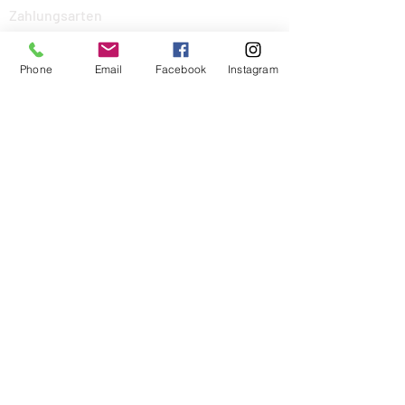
Zahlungsarten
Phone
Email
Facebook
Instagram
Informationen
Über mich
Impressum
Allgemeine Geschäftsbedingungen
Widerrufsrecht
Kontakt
Homelich Öffnungszeiten:
- nur noch bei Veranstaltungen
geöffnet
- rund um die Uhr ONLINE
www.homelich.de
Kontaktiere uns gerne