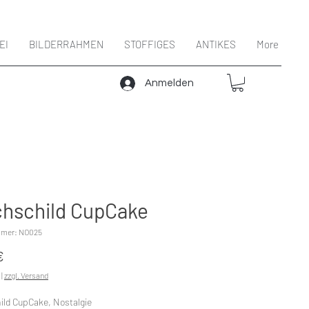
EI
BILDERRAHMEN
STOFFIGES
ANTIKES
More
Anmelden
chschild CupCake
mmer: NO025
Preis
€
|
zzgl. Versand
ild CupCake, Nostalgie