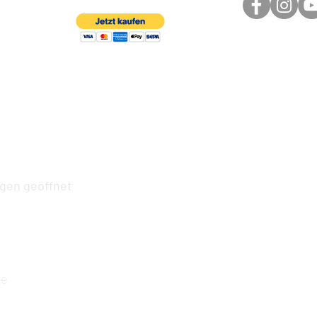
ngen geöffnet
de