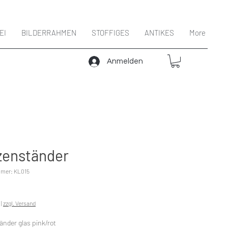
EI
BILDERRAHMEN
STOFFIGES
ANTIKES
More
Anmelden
zenständer
mmer: KL015
Preis
|
zzgl. Versand
änder glas pink/rot