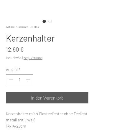
Artikelnummer: KL013
Kerzenhalter
Preis
12,90 €
inkl. MwSt.
|
zzgl. Versand
Anzahl
*
In den Warenkorb
Kerzenhalter mit 4 Glasteelichter ohne Teelicht
metall antik weiß
14x14x29cm