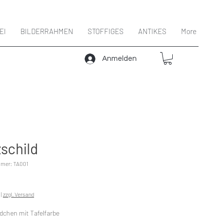
EI
BILDERRAHMEN
STOFFIGES
ANTIKES
More
Anmelden
schild
mmer: TA001
Preis
|
zzgl. Versand
ldchen mit Tafelfarbe