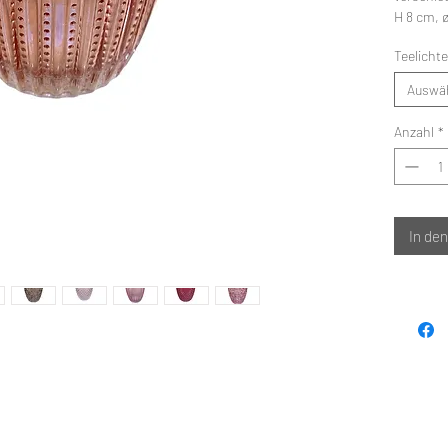
H 8 cm, 
Teelichte
Auswä
Anzahl
*
In de