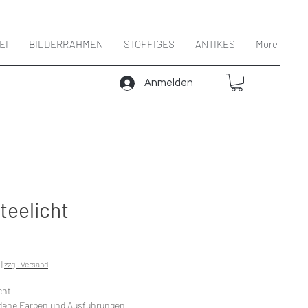
EI
BILDERRAHMEN
STOFFIGES
ANTIKES
More
Anmelden
teelicht
Preis
|
zzgl. Versand
cht
dene Farben und Ausführungen