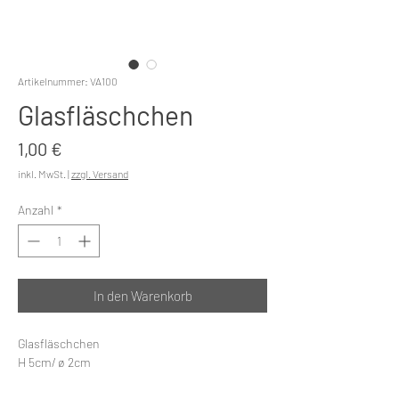
Artikelnummer: VA100
Glasfläschchen
Preis
1,00 €
inkl. MwSt.
|
zzgl. Versand
Anzahl
*
In den Warenkorb
Glasfläschchen
H 5cm/ ø 2cm