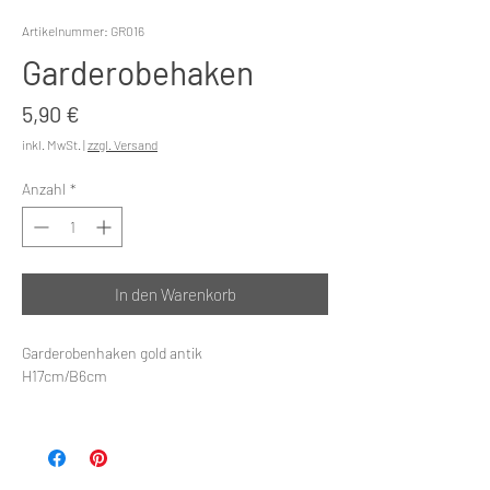
Artikelnummer: GR016
Garderobehaken
Preis
5,90 €
inkl. MwSt.
|
zzgl. Versand
Anzahl
*
In den Warenkorb
Garderobenhaken gold antik
H17cm/B6cm
Unser Garderobenhaken in antikem Gold ist die
perfekte Ergänzung für Ihr Zuhause. Dieser
elegante Haken ist nicht nur funktional,