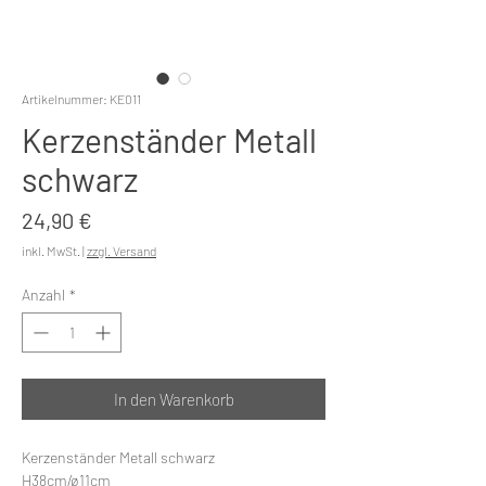
Artikelnummer: KE011
Kerzenständer Metall
schwarz
Preis
24,90 €
inkl. MwSt.
|
zzgl. Versand
Anzahl
*
In den Warenkorb
Kerzenständer Metall schwarz
H38cm/ø11cm