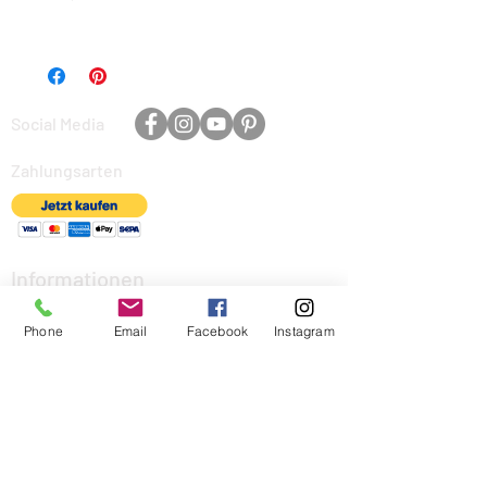
Unser Kerzenständer aus schwarzem Metall ist
die perfekte Ergänzung für jedes Zuhause. Sein
elegantes und schlichtes Design passt zu
verschiedenen Einrichtungsstilen und verleiht
Social Media
jedem Raum eine gemütliche Atmosphäre. Der
Kerzenständer ist robust und langlebig, was ihn
Zahlungsarten
zu einer idealen Wahl für den täglichen
Gebrauch macht. Mit seinem zeitlosen Look
eignet sich der Kerzenständer sowohl für den
Esstisch als auch für den Wohnzimmertisch.
Genießen Sie die romantische Stimmung, die
Informationen
unsere Kerzenständer aus schwarzem Metall in
Über mich
Ihr Zuhause bringen.
Phone
Email
Facebook
Instagram
Impressum
Allgemeine Geschäftsbedingungen
Widerrufsrecht
Kontakt
Homelich Öffnungszeiten: