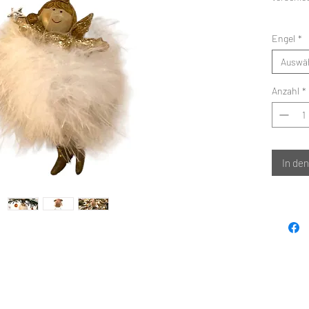
Engel
*
Auswä
Anzahl
*
In de