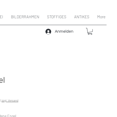
EI
BILDERRAHMEN
STOFFIGES
ANTIKES
More
Anmelden
el
Preis
|
zzgl. Versand
dene Engel