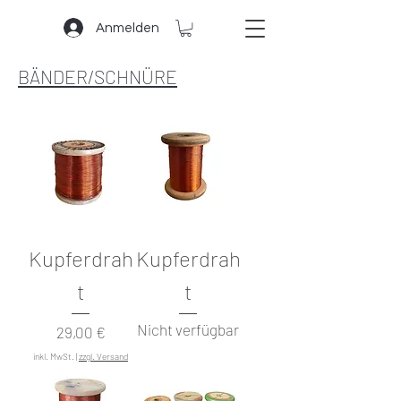
Anmelden
BÄNDER/SCHNÜRE
Kupferdrah
Kupferdrah
t
t
Nicht verfügbar
Preis
29,00 €
inkl. MwSt.
|
zzgl. Versand