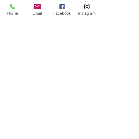
Phone
Email
Facebook
Instagram
Social Media
Zahlungsarten
Informationen
Über mich
Impressum
Allgemeine Geschäftsbedingungen
Widerrufsrecht
Kontakt
Homelich Öffnungszeiten: