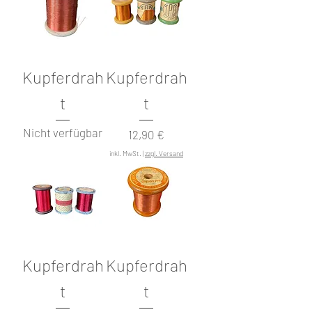
Kupferdrah
Kupferdrah
t
t
Nicht verfügbar
Preis
12,90 €
inkl. MwSt.
|
zzgl. Versand
Kupferdrah
Kupferdrah
t
t